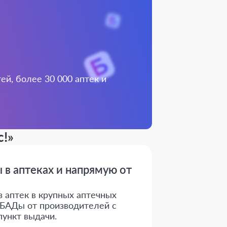
й, более 30 000 аптек и
c!»
 в аптеках и напрямую от
з аптек в крупных аптечных
е БАДы от производителей с
пункт выдачи.