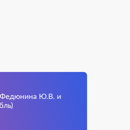
 Федюнина Ю.В. и
бль)