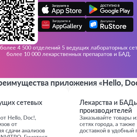
более 4 500 отделений 5 ведущих лабораторных сете
более 10 000 лекарственных препаратов и БАД.
реимущества приложения
«Hello, Do
дущих сетевых
Лекарства и БАДы
производителей
т Hello, Doc!,
Заказывайте товары и
зов от
сетях города, а такж
я сдачи анализов
доставкой в удобный 
INVITRO, Гемотест,