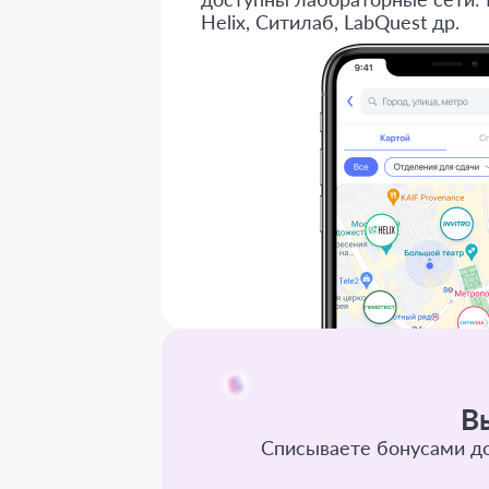
Helix, Ситилаб, LabQuest др.
В
Списываете бонусами до