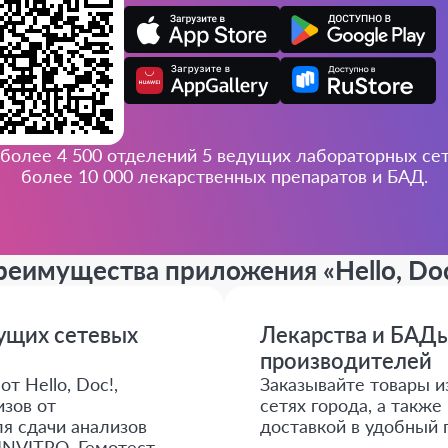
более 4 500 отделений 5 ведущих лабораторных сете
более 10 000 лекарственных препаратов и БАД.
реимущества приложения
«Hello, Do
дущих сетевых
Лекарства и БАДы
производителей
т Hello, Doc!,
Заказывайте товары и
зов от
сетях города, а такж
я сдачи анализов
доставкой в удобный 
INVITRO, Гемотест,