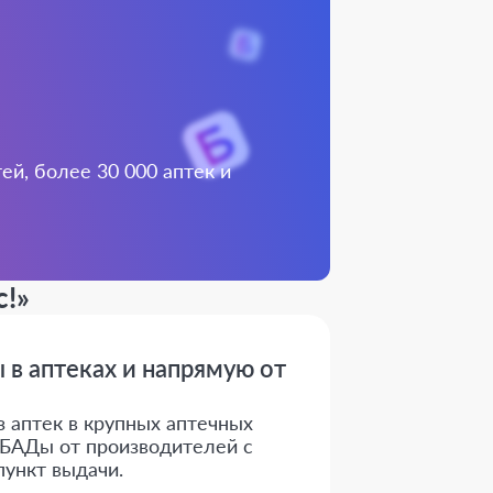
й, более 30 000 аптек и
c!»
 в аптеках и напрямую от
з аптек в крупных аптечных
е БАДы от производителей с
пункт выдачи.