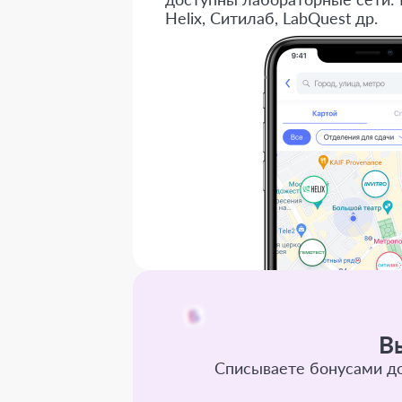
Helix, Ситилаб, LabQuest др.
В
Списываете бонусами до