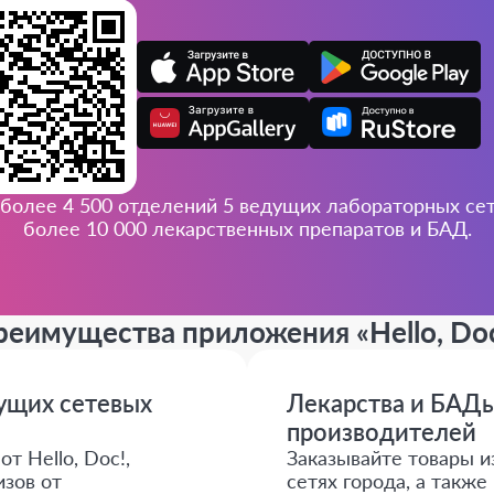
более 4 500 отделений 5 ведущих лабораторных сете
более 10 000 лекарственных препаратов и БАД.
реимущества приложения
«Hello, Do
дущих сетевых
Лекарства и БАДы
производителей
т Hello, Doc!,
Заказывайте товары и
зов от
сетях города, а такж