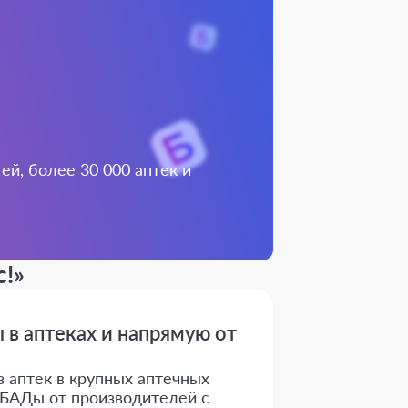
й, более 30 000 аптек и
c!»
 в аптеках и напрямую от
з аптек в крупных аптечных
е БАДы от производителей с