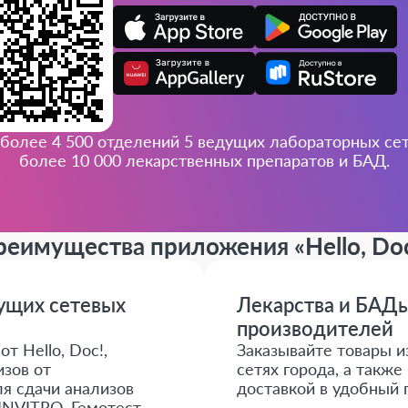
более 4 500 отделений 5 ведущих лабораторных сете
более 10 000 лекарственных препаратов и БАД.
реимущества приложения
«Hello, Do
дущих сетевых
Лекарства и БАДы
производителей
т Hello, Doc!,
Заказывайте товары и
зов от
сетях города, а такж
я сдачи анализов
доставкой в удобный 
INVITRO, Гемотест,