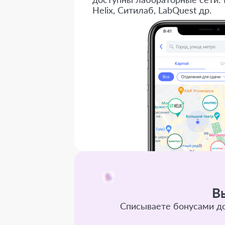
Helix, Ситилаб, LabQuest др.
В
Списываете бонусами до