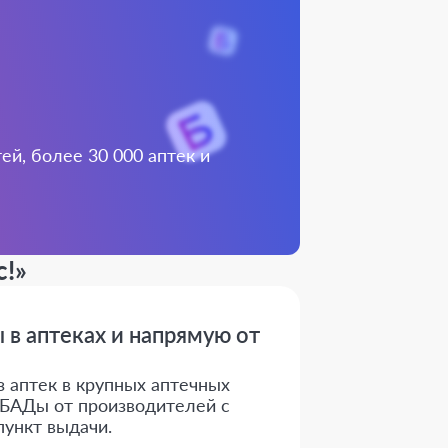
й, более 30 000 аптек и
c!»
 в аптеках и напрямую от
з аптек в крупных аптечных
е БАДы от производителей с
пункт выдачи.