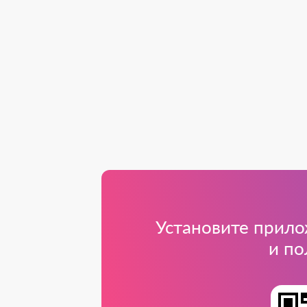
Установите прил
и п