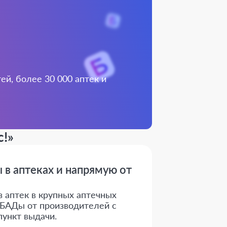
й, более 30 000 аптек и
c!»
 в аптеках и напрямую от
з аптек в крупных аптечных
е БАДы от производителей с
пункт выдачи.