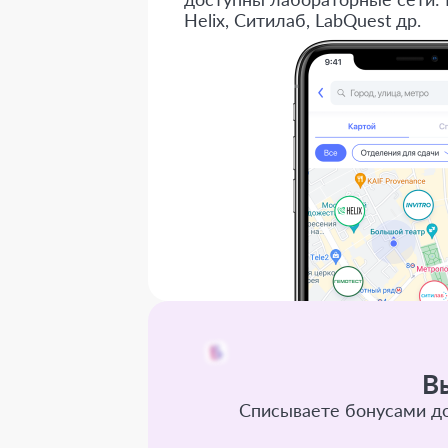
Helix, Ситилаб, LabQuest др.
В
Списываете бонусами до