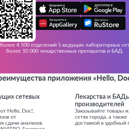
более 4 500 отделений 5 ведущих лабораторных сете
более 10 000 лекарственных препаратов и БАД.
реимущества приложения
«Hello, Do
дущих сетевых
Лекарства и БАДы
производителей
т Hello, Doc!,
Заказывайте товары и
зов от
сетях города, а такж
я сдачи анализов
доставкой в удобный 
INVITRO, Гемотест,