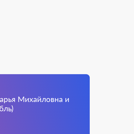
Дарья Михайловна и
бль)