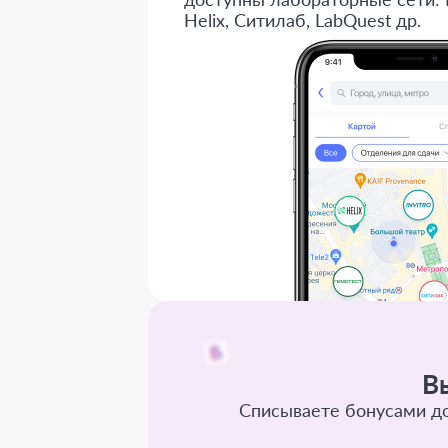
Helix, Ситилаб, LabQuest др.
В
Списываете бонусами до