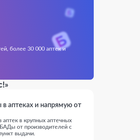
й, более 30 000 аптек и
c!»
 в аптеках и напрямую от
з аптек в крупных аптечных
е БАДы от производителей с
пункт выдачи.