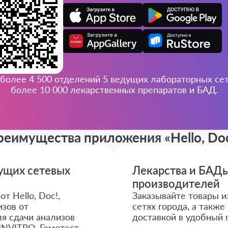
более 4 500 отделений 5 ведущих лабораторных сете
более 10 000 лекарственных препаратов и БАД.
реимущества приложения
«Hello, Do
дущих сетевых
Лекарства и БАДы
производителей
т Hello, Doc!,
Заказывайте товары и
зов от
сетях города, а такж
я сдачи анализов
доставкой в удобный 
INVITRO, Гемотест,