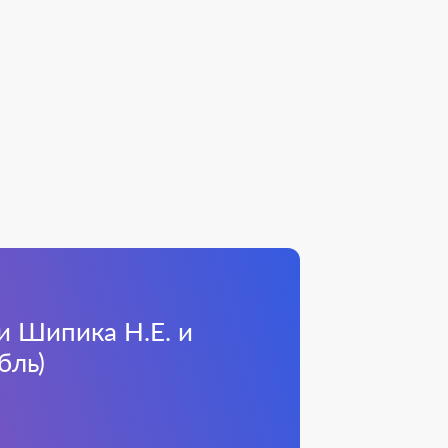
и Шипика Н.Е. и
бль)